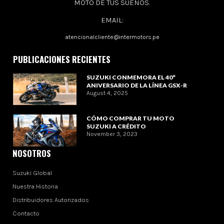
MOTO DE TUS SUEÑOS.
EMAIL:
atencionalcliente@intermotors.pe
PUBLICACIONES RECIENTES
SUZUKI CONMEMORA EL 40°
ANIVERSARIO DE LA LÍNEA GSX-R
August 4, 2025
CÓMO COMPRAR TU MOTO
SUZUKI A CRÉDITO
November 3, 2023
NOSOTROS
Suzuki Global
Nuestra Historia
Distribuidores Autorizados
Contacto