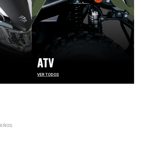
ATV
VER TODOS
UEÑOS.