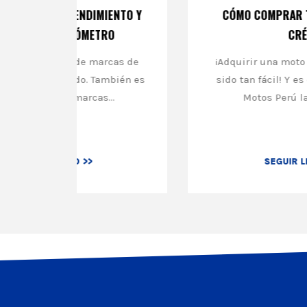
ENTO Y
CÓMO COMPRAR TU MOTO SUZUKI A
O
CRÉDITO
cas de
¡Adquirir una moto Suzuki nunca había
bién es
sido tan fácil! Y es que gracias a Galgo
.
Motos Perú la motocicleta...
SEGUIR LEYENDO >>