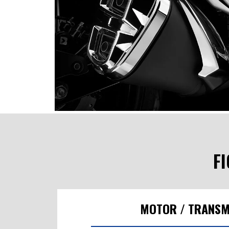
ESCAPE CON DISEÑO DEPORTIVO
La Gixxer 250 ABS destaca en la ciudad con su
diseño deportivo y detalles elegantes. Su esca
dual ligero añade carácter, mientras que los
acentos cromados aportan un toque de eleganci
lateral.
F
MOTOR / TRANSM