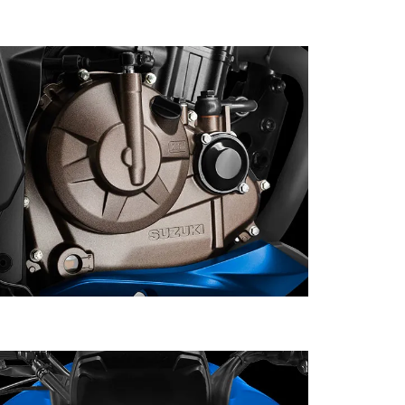
REFRIGERACIÓN POR ACEITE:
La Gixxer 250 ABS ofrece un motor de alto
rendimiento con más potencia y velocidad. Su
stema de refrigeración por aceite es compacto y
ejora la eficiencia del motor, logrando un alto
ndimiento con un bajo consumo de combustible.