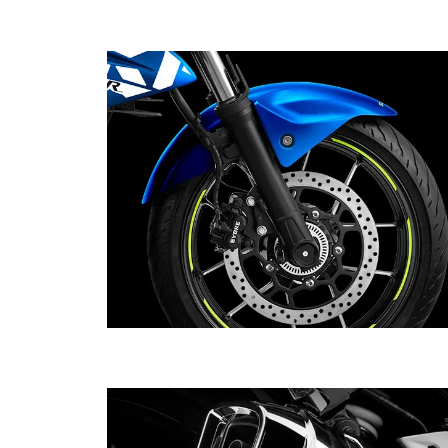
¿Sistema de frenos de disco ABS en las dos rue
¡Lo hicimos posible! Porque queremos que viv
cada rincón de la ciudad al máximo a bordo de 
nueva Gixxer 250 ABS, disfrutando no solo rodar
una excelente máquina, sobre todo, con mayo
seguridad.