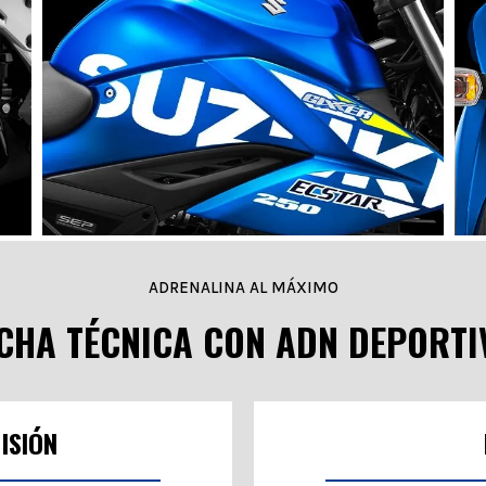
:
ESTILO NAKED DEPORTIVO:
La
La moto tiene un diseño deportivo y agresivo que te
pe
A
hará destacar en cualquier lugar. Su tanque y
i
carenado proyectan líneas estilizadas que realzan
a al
po
su personalidad deportiva y agresiva.
de 
ADRENALINA AL MÁXIMO
ICHA TÉCNICA CON ADN DEPORTI
ISIÓN