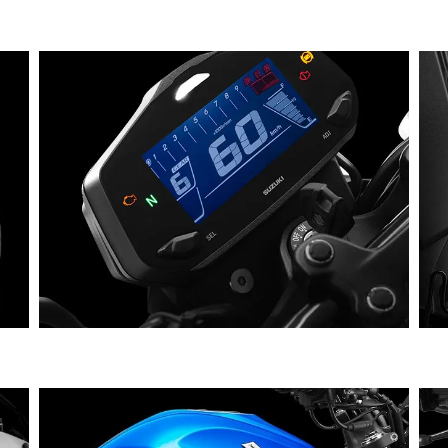
TABLERO 100% DIGITAL:
das?
as
La nueva moto de 250cc impresiona con su diseño
la
espectacular y tablero digital moderno. Su pantalla
 con
muestra letras y números blancos sobre fondo
si
r
negro, dándole un aspecto elegante. Además, es
m
más delgada y cuenta con un indicador de cambio
re
de aceite.