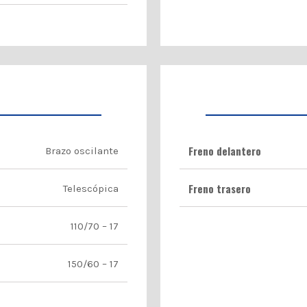
Freno delantero
Brazo oscilante
Freno trasero
Telescópica
110/70 – 17
150/60 – 17