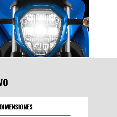
LA MÁS ESPERADA:
 nueva Suzuki Gixxer 250 ABS presenta un diseño
naked deportivo que impresiona en la ciudad.
demás de su aspecto imponente, su sistema de
nyección de combustible mejora la eficiencia y
tencia del motor, asegurando un bajo consumo
combustible. Esta moto es la elección ideal para
conquistar las calles de cualquier ciudad.
VO
DIMENSIONES