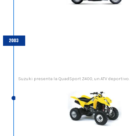
2003
Suzuki presenta la QuadSport Z400, un ATV deportivo.