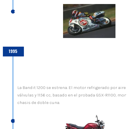
1995
La Bandit 1200 se estrena. El motor refrigerado por aire /
válvulas y 1156 cc, basado en el probada GSX-R1100, mon
chasis de doble cuna.