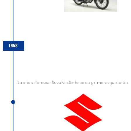
1958
La ahora famosa Suzuki «S» hace su primera aparición.